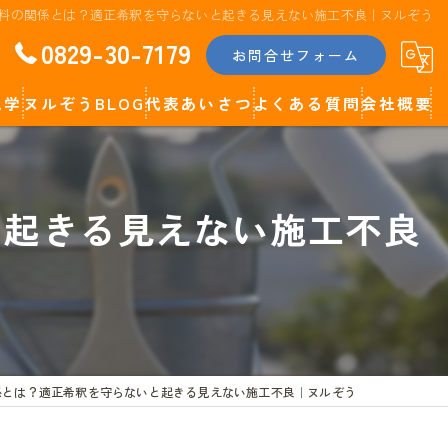
料の関係とは？適正希釈を守らないと起きる見えない施工不良｜ヌルぞう
0829-30-7179
お問合せフォーム
見学
ヌルぞうBLOG
代表あいさつ
よくある質問
会社概要
代表コラム
と起きる見えない施工不良
係とは？適正希釈を守らないと起きる見えない施工不良｜ヌルぞう