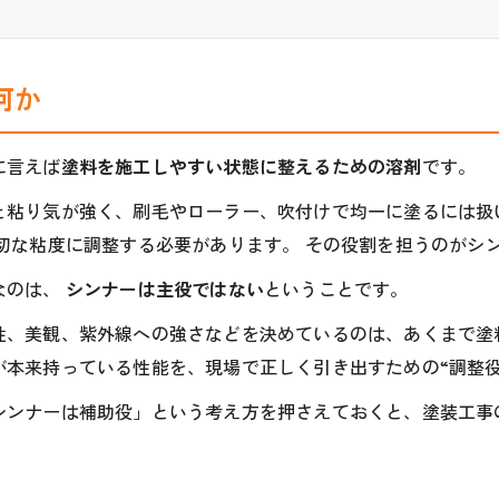
何か
に言えば
塗料を施工しやすい状態に整えるための溶剤
です。
と粘り気が強く、刷毛やローラー、吹付けで均一に塗るには扱
適切な粘度に調整する必要があります。 その役割を担うのがシ
なのは、
シンナーは主役ではない
ということです。
性、美観、紫外線への強さなどを決めているのは、あくまで塗
が本来持っている性能を、現場で正しく引き出すための“調整役
シンナーは補助役」という考え方を押さえておくと、塗装工事