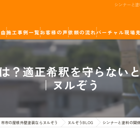
シンナーと塗
理由
施工事例一覧
お客様の声
依頼の流れ
バーチャル現場
廿日市市の屋根外壁塗装
カラーシミュレーション
は？適正希釈を守らない
岩国市の屋根外壁塗装
｜ヌルぞう
広島市の屋根外壁塗装
日市市の屋根外壁塗装ならヌルぞう
ヌルぞうBLOG
シンナーと塗料の関