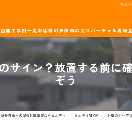
外壁の
理由
施工事例一覧
お客様の声
依頼の流れ
バーチャル現場
廿日市市の屋根外壁塗装
カラーシミュレーション
のサイン？放置する前に
岩国市の屋根外壁塗装
ぞう
広島市の屋根外壁塗装
島県廿日市市の屋根外壁塗装ならヌルぞう
ヌルぞうBLOG
外壁の劣化症