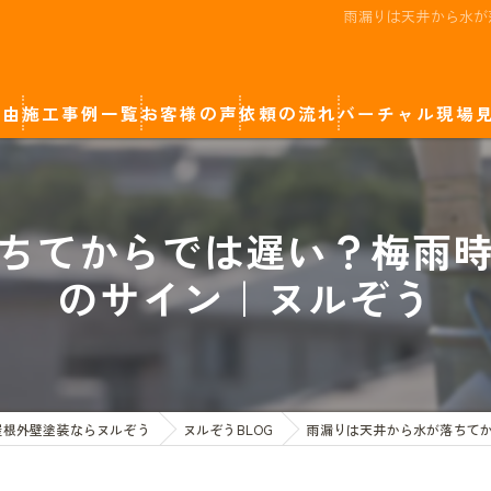
雨漏りは天井から水が
理由
施工事例一覧
お客様の声
依頼の流れ
バーチャル現場
廿日市市の屋根外壁塗装
カラーシミュレーション
ちてからでは遅い？梅雨
岩国市の屋根外壁塗装
のサイン｜ヌルぞう
広島市の屋根外壁塗装
屋根外壁塗装ならヌルぞう
ヌルぞうBLOG
雨漏りは天井から水が落ちて