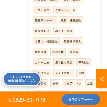
アリショウ
外壁リフォーム
屋根リフォーム
広島 外壁塗装
相見積もり
ぬるクール極
廿日市 外壁塗装
屋根張り替え
屋根改修
社屋点検
壁塗装
カバー工法
集合住宅塗装
FRP塗装
タンク塗装
タンク塗装、
屋根
＼チャットで簡単／
無料相談はこちら
部分改修
補修
サイディング
広島
雪
アパート屋根塗装
0829-30-7179
お問合せフォーム
アパート外壁塗装
現地調査
劣化