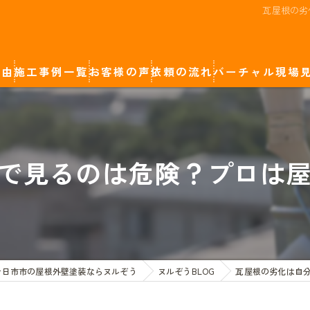
瓦屋根の劣
理由
施工事例一覧
お客様の声
依頼の流れ
バーチャル現場
廿日市市の屋根外壁塗装
カラーシミュレーション
岩国市の屋根外壁塗装
で見るのは危険？プロは
広島市の屋根外壁塗装
廿日市市の屋根外壁塗装ならヌルぞう
ヌルぞうBLOG
瓦屋根の劣化は自