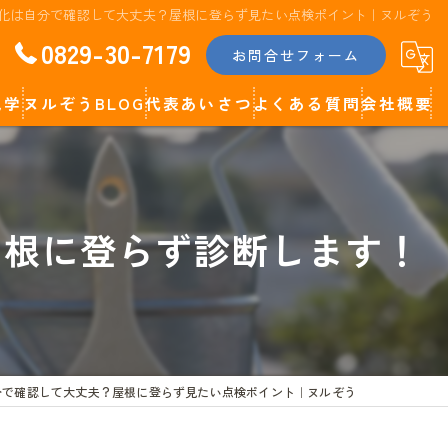
化は自分で確認して大丈夫？屋根に登らず見たい点検ポイント｜ヌルぞう
0829-30-7179
お問合せフォーム
見学
ヌルぞうBLOG
代表あいさつ
よくある質問
会社概要
代表コラム
屋根に登らず診断します！
分で確認して大丈夫？屋根に登らず見たい点検ポイント｜ヌルぞう