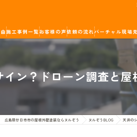
理由
施工事例一覧
お客様の声
依頼の流れ
バーチャル現場
廿日市市の屋根外壁塗装
カラーシミュレーション
岩国市の屋根外壁塗装
サイン？ドローン調査と屋
広島市の屋根外壁塗装
広島県廿日市市の屋根外壁塗装ならヌルぞう
ヌルぞうBLOG
天井の