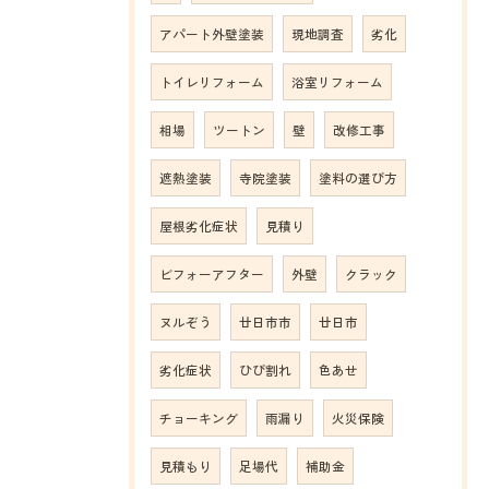
アパート外壁塗装
現地調査
劣化
トイレリフォーム
浴室リフォーム
相場
ツートン
壁
改修工事
遮熱塗装
寺院塗装
塗料の選び方
屋根劣化症状
見積り
ビフォーアフター
外壁
クラック
ヌルぞう
廿日市市
廿日市
劣化症状
ひび割れ
色あせ
チョーキング
雨漏り
火災保険
見積もり
足場代
補助金