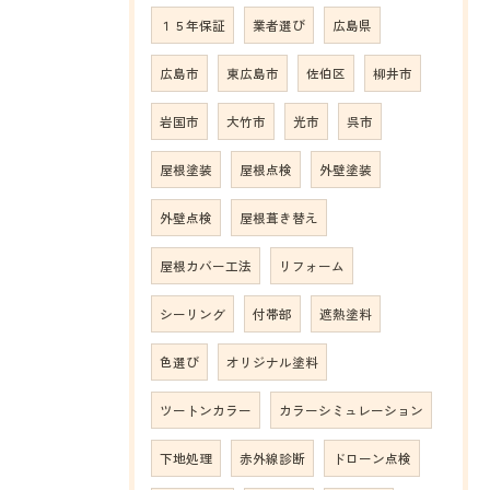
１５年保証
業者選び
広島県
広島市
東広島市
佐伯区
柳井市
岩国市
大竹市
光市
呉市
屋根塗装
屋根点検
外壁塗装
外壁点検
屋根葺き替え
屋根カバー工法
リフォーム
シーリング
付帯部
遮熱塗料
色選び
オリジナル塗料
ツートンカラー
カラーシミュレーション
下地処理
赤外線診断
ドローン点検