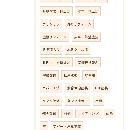
外壁塗装 値上げ
塗料 値上げ
アリショウ
外壁リフォーム
屋根リフォーム
広島 外壁塗装
相見積もり
ぬるクール極
廿日市 外壁塗装
屋根張り替え
屋根改修
社屋点検
壁塗装
カバー工法
集合住宅塗装
FRP塗装
タンク塗装
タンク塗装、
屋根
部分改修
補修
サイディング
広島
雪
アパート屋根塗装