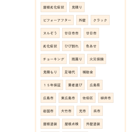
屋根劣化症状
見積り
ビフォーアフター
外壁
クラック
ヌルぞう
廿日市市
廿日市
劣化症状
ひび割れ
色あせ
チョーキング
雨漏り
火災保険
見積もり
足場代
補助金
１５年保証
業者選び
広島県
広島市
東広島市
佐伯区
柳井市
岩国市
大竹市
光市
呉市
屋根塗装
屋根点検
外壁塗装