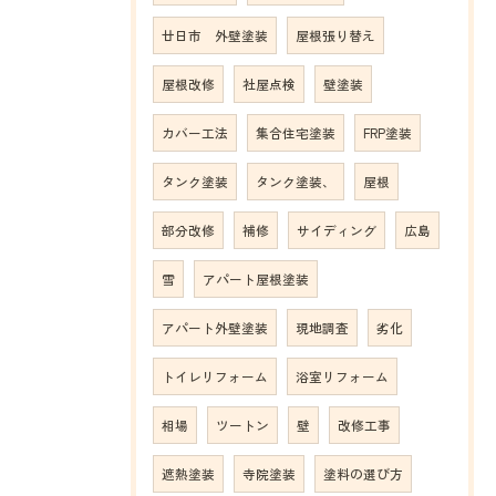
廿日市 外壁塗装
屋根張り替え
屋根改修
社屋点検
壁塗装
カバー工法
集合住宅塗装
FRP塗装
タンク塗装
タンク塗装、
屋根
部分改修
補修
サイディング
広島
雪
アパート屋根塗装
アパート外壁塗装
現地調査
劣化
トイレリフォーム
浴室リフォーム
相場
ツートン
壁
改修工事
遮熱塗装
寺院塗装
塗料の選び方