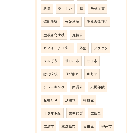
相場
ツートン
壁
改修工事
遮熱塗装
寺院塗装
塗料の選び方
屋根劣化症状
見積り
ビフォーアフター
外壁
クラック
ヌルぞう
廿日市市
廿日市
劣化症状
ひび割れ
色あせ
チョーキング
雨漏り
火災保険
見積もり
足場代
補助金
１５年保証
業者選び
広島県
広島市
東広島市
佐伯区
柳井市