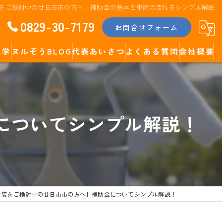
をご検討中の廿日市市の方へ｜補助金の基本と申請の流れをシンプル解説
0829-30-7179
お問合せフォーム
見学
ヌルぞうBLOG
代表あいさつ
よくある質問
会社概要
代表コラム
についてシンプル解説！
塗装をご検討中の廿日市市の方へ】補助金についてシンプル解説！