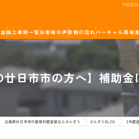
外壁塗装
理由
施工事例一覧
お客様の声
依頼の流れ
バーチャル現場
廿日市市の屋根外壁塗装
カラーシミュレーション
岩国市の屋根外壁塗装
の廿日市市の方へ】補助金
広島市の屋根外壁塗装
広島県廿日市市の屋根外壁塗装ならヌルぞう
ヌルぞうBLOG
【外壁